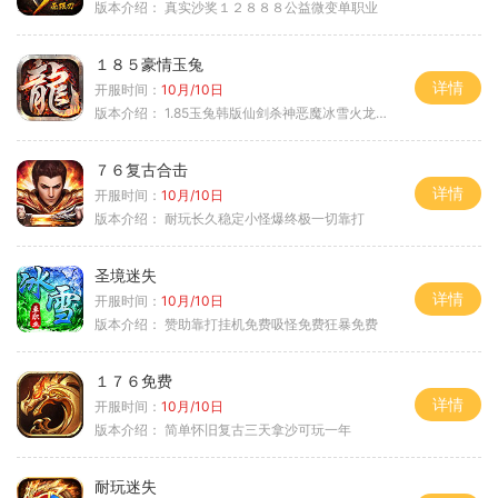
版本介绍：
真实沙奖１２８８８公益微变单职业
１８５豪情玉兔
详情
开服时间：
10月/10日
版本介绍：
1.85玉兔韩版仙剑杀神恶魔冰雪火龙神器专属
７６复古合击
详情
开服时间：
10月/10日
版本介绍：
耐玩长久稳定小怪爆终极一切靠打
圣境迷失
详情
开服时间：
10月/10日
版本介绍：
赞助靠打挂机免费吸怪免费狂暴免费
１７６免费
详情
开服时间：
10月/10日
版本介绍：
简单怀旧复古三天拿沙可玩一年
耐玩迷失