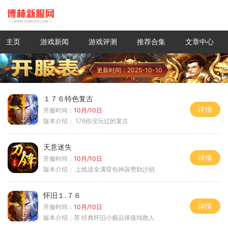
主页
游戏新闻
游戏评测
推荐合集
文章中心
更新时间：2025-10-10
１７６特色复古
详情
开服时间：
10月/10日
版本介绍：
176你没玩过的复古
天意迷失
详情
开服时间：
10月/10日
版本介绍：
上线送全满背包神器赞助沙捐
怀旧１.７６
详情
开服时间：
10月/10日
版本介绍：
荐 经典怀旧小极品保值纯散人