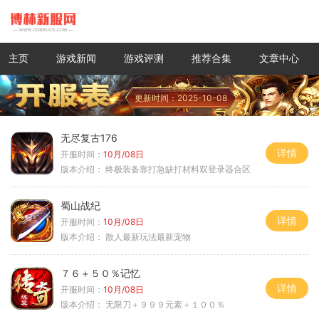
主页
游戏新闻
游戏评测
推荐合集
文章中心
更新时间：2025-10-08
无尽复古176
详情
开服时间：
10月/08日
版本介绍：
终极装备靠打急缺打材料双登录器合区
蜀山战纪
详情
开服时间：
10月/08日
版本介绍：
散人最新玩法最新宠物
７６＋５０％记忆
详情
开服时间：
10月/08日
版本介绍：
无限刀＋９９９元素＋１００％