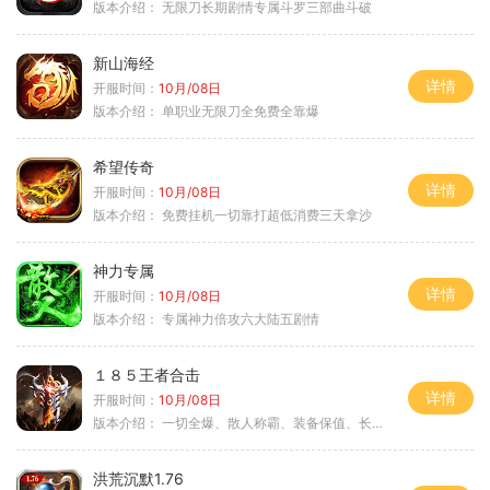
版本介绍：
无限刀长期剧情专属斗罗三部曲斗破
新山海经
详情
开服时间：
10月/08日
版本介绍：
单职业无限刀全免费全靠爆
希望传奇
详情
开服时间：
10月/08日
版本介绍：
免费挂机一切靠打超低消费三天拿沙
神力专属
详情
开服时间：
10月/08日
版本介绍：
专属神力倍攻六大陆五剧情
１８５王者合击
详情
开服时间：
10月/08日
版本介绍：
一切全爆、散人称霸、装备保值、长期耐玩
洪荒沉默1.76