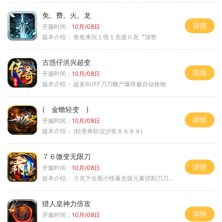
免。费。火。龙
详情
开服时间：
10月/08日
版本介绍：
爸爸来玩１怪１充值０充〞顶赞
古惑仔洪兴超变
详情
开服时间：
10月/08日
版本介绍：
超多BUFF刀刀鞭尸爆终极自动捡物
( 金蟾轻变 )
详情
开服时间：
10月/08日
版本介绍：
(轻变单职业沙奖８８８８)
７６微变无限刀
详情
开服时间：
10月/08日
版本介绍：
０充下全图小怪暴充值元素切割刀刀极品
猎人皇神力倍攻
详情
开服时间：
10月/08日