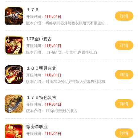
１７６
详情
开服时间：
11月/01日
版本介绍：
爆终极武器爆终极衣服耐玩不累轻松满级
1.76金币复古
详情
开服时间：
11月/01日
版本介绍：
.自动拾取.一切靠打.内置挂机.自
１８０明月火龙
详情
开服时间：
11月/01日
版本介绍：
封顶79级赞助好打散人好混告别坑服
１７６特色复古
详情
开服时间：
11月/01日
版本介绍：
176你没玩过的复古
微变单职业
详情
开服时间：
11月/01日