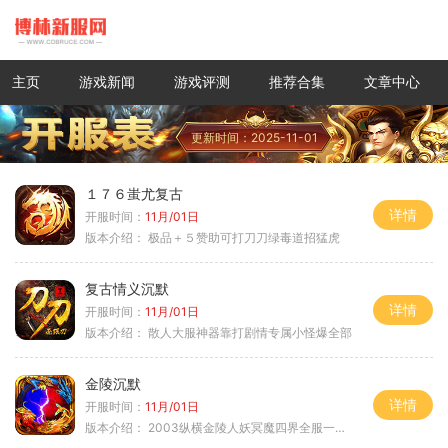
主页
游戏新闻
游戏评测
推荐合集
文章中心
更新时间：2025-11-01
１７６蚩尤复古
详情
开服时间：
11月/01日
版本介绍：
极品＋５赞助可打刀刀绿毒道招猛虎
复古情义沉默
详情
开服时间：
11月/01日
版本介绍：
散人大服神器靠打剧情专属小怪爆全部
金陵沉默
详情
开服时间：
11月/01日
版本介绍：
2003纵横金陵人妖冥魔四界全服一切靠