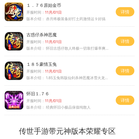
１．７６原始金币
详情
开服时间：
11月/01日
版本介绍：
赤月终极装备好打土药激情运９好搞
古惑仔杀神恶魔
详情
开服时间：
11月/01日
版本介绍：
怀旧古惑仔散人终极一切靠打爆率爽翻天
１８５豪情玉兔
详情
开服时间：
11月/01日
版本介绍：
1.85玉兔韩版仙剑杀神恶魔冰雪火龙神器专属
怀旧１.７６
详情
开服时间：
11月/01日
版本介绍：
经典怀旧小极品保值纯散人
传世手游带元神版本荣耀专区