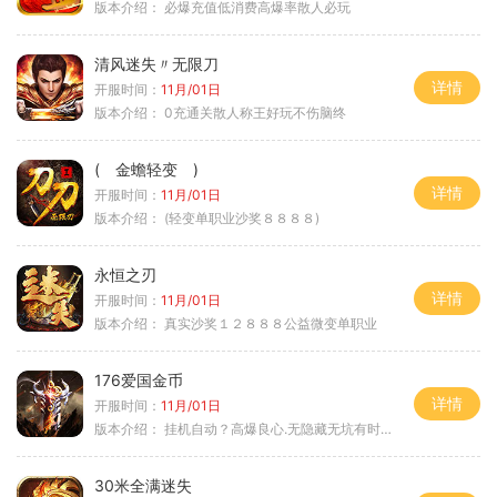
版本介绍：
必爆充值低消费高爆率散人必玩
清风迷失〃无限刀
详情
开服时间：
11月/01日
版本介绍：
0充通关散人称王好玩不伤脑终
( 金蟾轻变 )
详情
开服时间：
11月/01日
版本介绍：
(轻变单职业沙奖８８８８)
永恒之刃
详情
开服时间：
11月/01日
版本介绍：
真实沙奖１２８８８公益微变单职业
176爱国金币
详情
开服时间：
11月/01日
版本介绍：
挂机自动？高爆良心.无隐藏无坑有时间就是
30米全满迷失