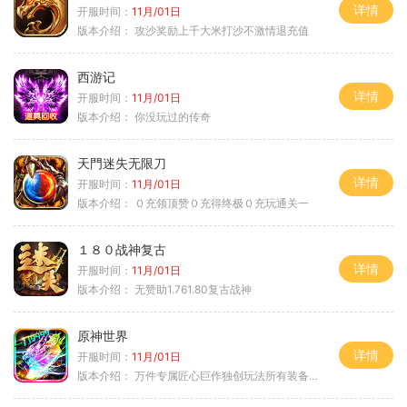
详情
开服时间：
11月/01日
版本介绍：
攻沙奖励上千大米打沙不激情退充值
西游记
详情
开服时间：
11月/01日
版本介绍：
你没玩过的传奇
天門迷失无限刀
详情
开服时间：
11月/01日
版本介绍：
０充领顶赞０充得终极０充玩通关一
１８０战神复古
详情
开服时间：
11月/01日
版本介绍：
无赞助1.761.80复古战神
原神世界
详情
开服时间：
11月/01日
版本介绍：
万件专属匠心巨作独创玩法所有装备靠打