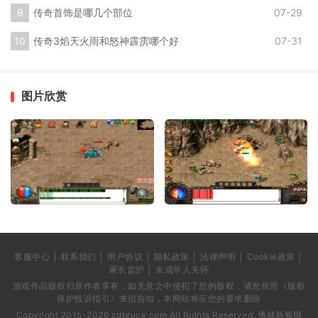
传奇首饰是哪几个部位
07-29
传奇3焰天火雨和怒神霹雳哪个好
07-31
图片欣赏
客服中心 │ 联系我们 │ 用户协议 │ 隐私政策 │ 法律声明 │ Cookie政策 │
家长监护 │ 未成年人关怀
游戏作品版权归原作者享有，如无意之中侵犯了您的版权，请您按照《版权
保护投诉指引》来信告知，本网站将应您的要求删除
Copyright 2015-2026 cdbruce.com All Rights Reserved. 博林新服网